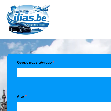
Όνομα και επώνυμο
*
Από
*