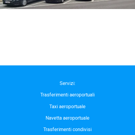
Servizi:
Trasferimenti aeroportuali
Taxi aeroportuale
Navetta aeroportuale
Trasferimenti condivisi